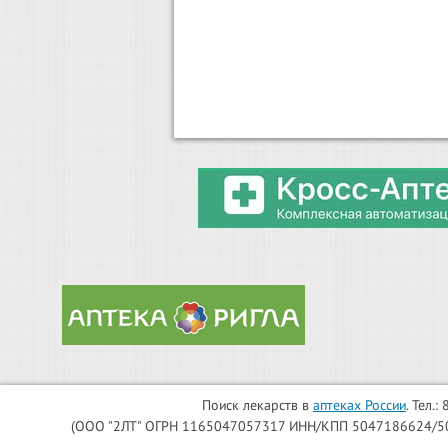
Поиск лекарств в
аптеках России
. Тел.
(ООО "2ЛТ" ОГРН 1165047057317 ИНН/КПП 5047186624/504701