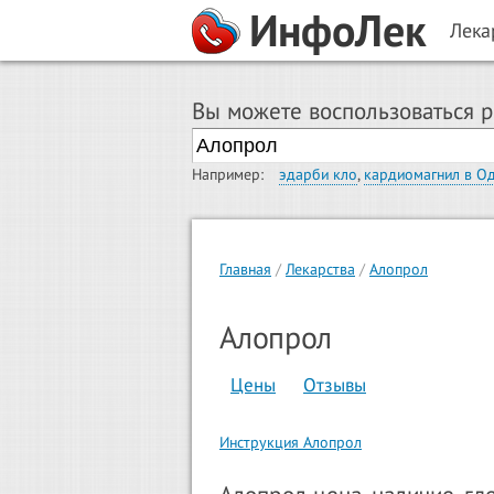
ИнфоЛек
Лека
Вы можете воспользоваться 
Например:
эдарби кло
,
кардиомагнил в О
Главная
Лекарства
Алопрол
Алопрол
Цены
Отзывы
Инструкция Алопрол