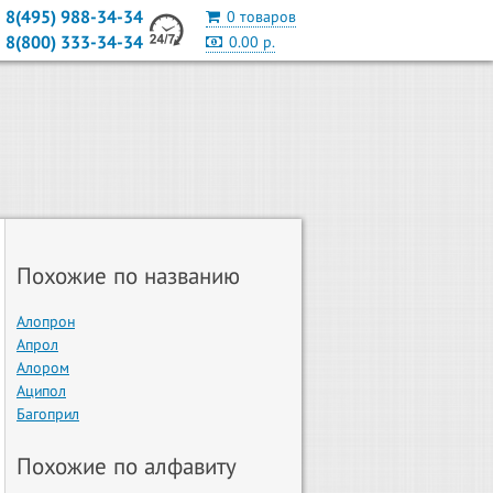
8(495) 988-34-34
0 товаров
8(800) 333-34-34
0.00 р.
Похожие по названию
Алопрон
Апрол
Алором
Аципол
Багоприл
Похожие по алфавиту