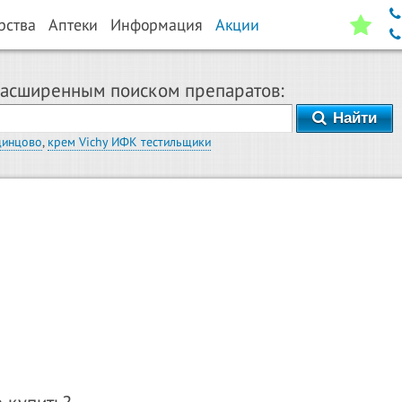
рства
Аптеки
Информация
Акции
расширенным поиском препаратов:
Найти
динцово
,
крем Vichy ИФК тестильщики