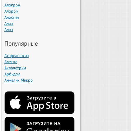
Алопрон
Алором
Алостин
Алоэ
Алоэ
Популярные
Аторвастатин
Алекол
Аквадетрим
Арбидол
Анжелик Микро