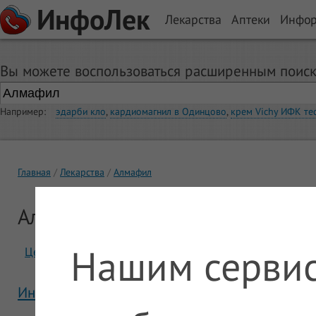
ИнфоЛек
Лекарства
Аптеки
Инфо
Вы можете воспользоваться расширенным поиск
Например:
эдарби кло
,
кардиомагнил в Одинцово
,
крем Vichy ИФК те
Главная
Лекарства
Алмафил
Алмафил
Нашим сервис
Цены
Отзывы
Инструкция Алмафил