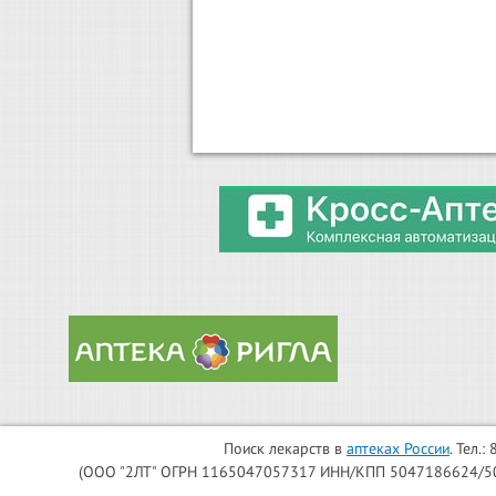
Поиск лекарств в
аптеках России
. Тел.
(ООО "2ЛТ" ОГРН 1165047057317 ИНН/КПП 5047186624/504701