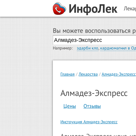
ИнфоЛек
Лека
Вы можете воспользоваться 
Например:
эдарби кло
,
кардиомагнил в О
Главная
Лекарства
Алмадез-Экспресс
Алмадез-Экспресс
Цены
Отзывы
Инструкция Алмадез-Экспресс