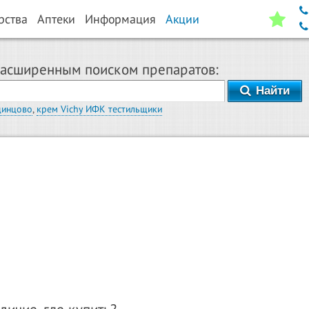
рства
Аптеки
Информация
Акции
расширенным поиском препаратов:
Найти
динцово
,
крем Vichy ИФК тестильщики