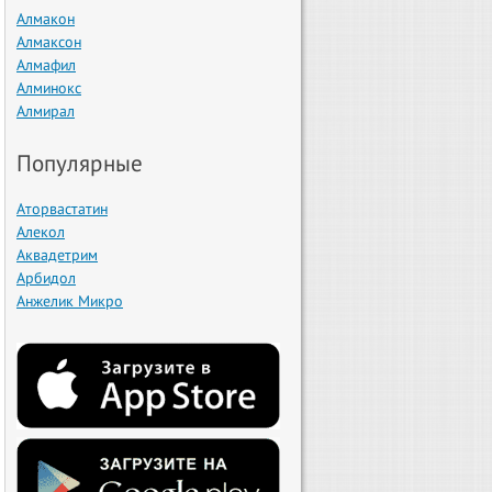
Алмакон
Алмаксон
Алмафил
Алминокс
Алмирал
Популярные
Аторвастатин
Алекол
Аквадетрим
Арбидол
Анжелик Микро