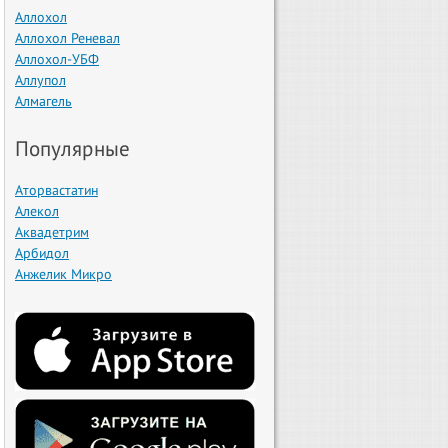
Аллохол
Аллохол Реневал
Аллохол-УБФ
Аллупол
Алмагель
Популярные
Аторвастатин
Алекол
Аквадетрим
Арбидол
Анжелик Микро