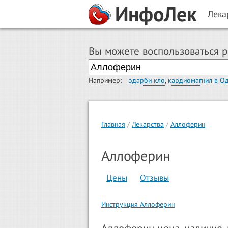
ИнфоЛек
Лека
Вы можете воспользоваться 
Например:
эдарби кло
,
кардиомагнил в О
Главная
Лекарства
Аллоферин
Аллоферин
Цены
Отзывы
Инструкция Аллоферин