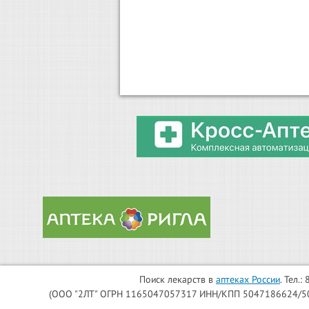
Поиск лекарств в
аптеках России
. Тел.
(ООО "2ЛТ" ОГРН 1165047057317 ИНН/КПП 5047186624/504701