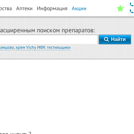
рства
Аптеки
Информация
Акции
расширенным поиском препаратов:
Найти
динцово
,
крем Vichy ИФК тестильщики