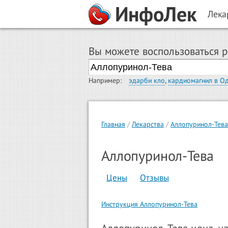
ИнфоЛек
Лека
Вы можете воспользоваться 
Например:
эдарби кло
,
кардиомагнил в О
Главная
Лекарства
Аллопуринол-Тева
Аллопуринол-Тева
Цены
Отзывы
Инструкция Аллопуринол-Тева