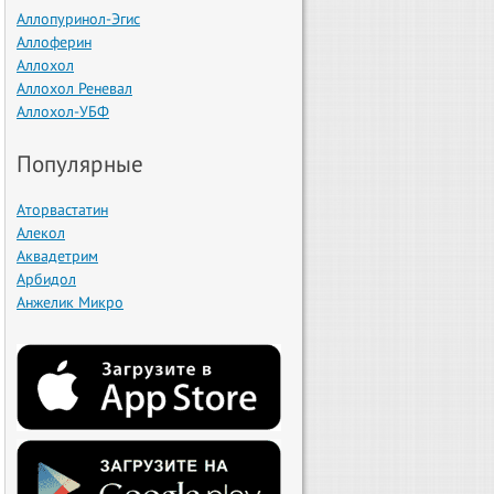
Аллопуринол-Эгис
Аллоферин
Аллохол
Аллохол Реневал
Аллохол-УБФ
Популярные
Аторвастатин
Алекол
Аквадетрим
Арбидол
Анжелик Микро