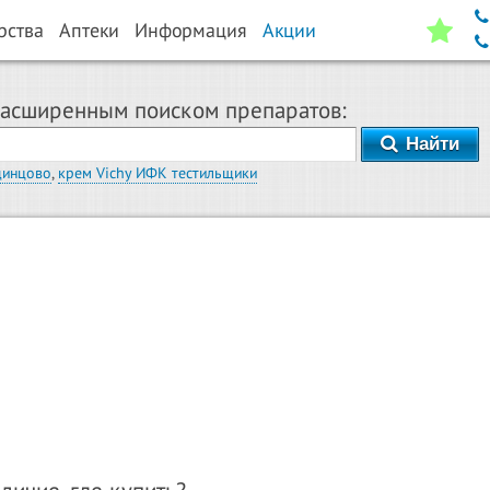
рства
Аптеки
Информация
Акции
расширенным поиском препаратов:
Найти
динцово
,
крем Vichy ИФК тестильщики