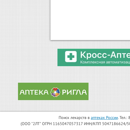
Поиск лекарств в
аптеках России
. Тел.
(ООО "2ЛТ" ОГРН 1165047057317 ИНН/КПП 5047186624/504701