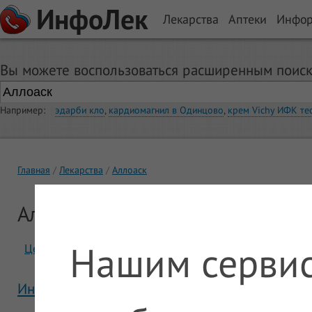
ИнфоЛек
Лекарства
Аптеки
Инфо
Вы можете воспользоваться расширенным поиск
Например:
эдарби кло
,
кардиомагнил в Одинцово
,
крем Vichy ИФК те
Главная
Лекарства
Аллоаск
Аллоаск
Нашим сервис
Цены
Отзывы
Инструкция Аллоаск