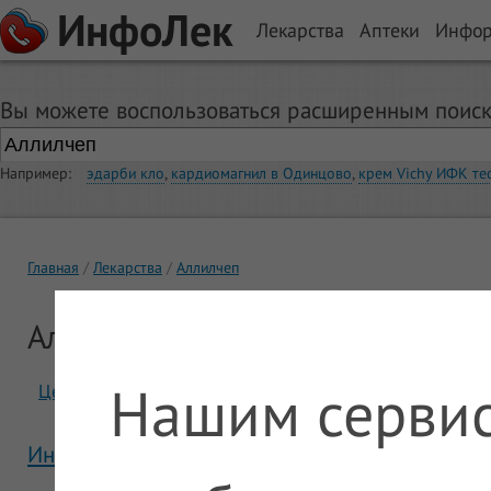
ИнфоЛек
Лекарства
Аптеки
Инфо
Вы можете воспользоваться расширенным поиск
Например:
эдарби кло
,
кардиомагнил в Одинцово
,
крем Vichy ИФК те
Главная
Лекарства
Аллилчеп
Аллилчеп
Нашим сервис
Цены
Отзывы
Инструкция Аллилчеп