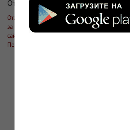
Отзывы
Отзывы размещают посетители сайта. ИнфоЛек
за информацию в отзывах. Описание препара
сайте для ознакомления и не является руков
Перед применением необходима консультаци