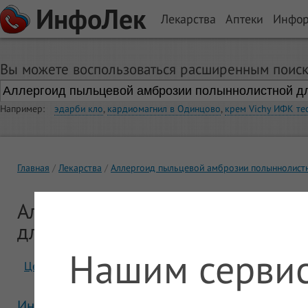
ИнфоЛек
Лекарства
Аптеки
Инфо
Вы можете воспользоваться расширенным поиск
Например:
эдарби кло
,
кардиомагнил в Одинцово
,
крем Vichy ИФК те
Главная
Лекарства
Аллергоид пыльцевой амброзии полыннолистн
Аллергоид пыльцевой амброзии
для лечения
Нашим сервис
Цены
Отзывы
Инструкция Аллергоид пыльцевой амброзии 