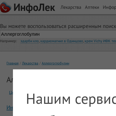
ИнфоЛек
Лекарства
Аптеки
Инфо
Вы можете воспользоваться расширенным поиск
Например:
эдарби кло
,
кардиомагнил в Одинцово
,
крем Vichy ИФК те
Главная
Лекарства
Аллергоглобулин
Аллергоглобулин
Нашим сервис
Цены
Отзывы
Инструкция Аллергоглобулин