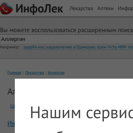
ИнфоЛек
Лекарства
Аптеки
Инфо
Вы можете воспользоваться расширенным поиск
Например:
эдарби кло
,
кардиомагнил в Одинцово
,
крем Vichy ИФК те
Главная
Лекарства
Аллергин
Аллергин
Нашим сервис
Цены
Отзывы
Инструкция Аллергин