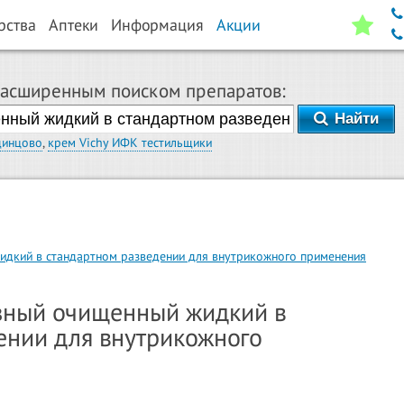
рства
Аптеки
Информация
Акции
расширенным поиском препаратов:
Найти
динцово
,
крем Vichy ИФК тестильщики
идкий в стандартном разведении для внутрикожного применения
зный очищенный жидкий в
ении для внутрикожного