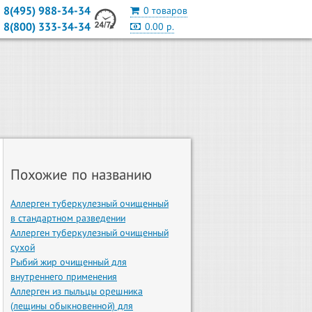
8(495) 988-34-34
0 товаров
8(800) 333-34-34
0.00 р.
Похожие по названию
Аллерген туберкулезный очищенный
в стандартном разведении
Аллерген туберкулезный очищенный
сухой
Рыбий жир очищенный для
внутреннего применения
Аллерген из пыльцы орешника
(лещины обыкновенной) для