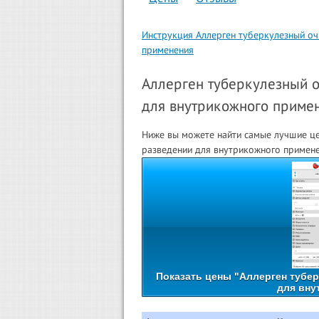
Инструкция Аллерген туберкулезный о
применения
Аллерген туберкулезный 
для внутрикожного примене
Ниже вы можете найти самые лучшие ц
разведении для внутрикожного примене
Показать цены "Аллерген тубе
для вну