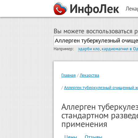
ИнфоЛек
Лека
Вы можете воспользоваться 
Например:
эдарби кло
,
кардиомагнил в О
Главная
Лекарства
Аллерген туберкулезный очищенный ж
Аллерген туберкуле
стандартном развед
применения
Цены
Отзывы