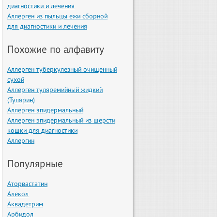
диагностики и лечения
Аллерген из пыльцы ежи сборной
для диагностики и лечения
Похожие по алфавиту
Аллерген туберкулезный очищенный
сухой
Аллерген туляремийный жидкий
(Тулярин)
Аллерген эпидермальный
Аллерген эпидермальный из шерсти
кошки для диагностики
Аллергин
Популярные
Аторвастатин
Алекол
Аквадетрим
Арбидол