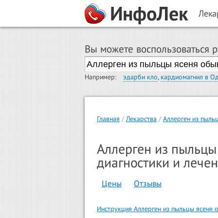
ИнфоЛек
Лека
Вы можете воспользоваться 
Например:
эдарби кло
,
кардиомагнил в О
Главная
Лекарства
Аллерген из пыль
Аллерген из пыльцы
диагностики и лече
Цены
Отзывы
Инструкция Аллерген из пыльцы ясеня 