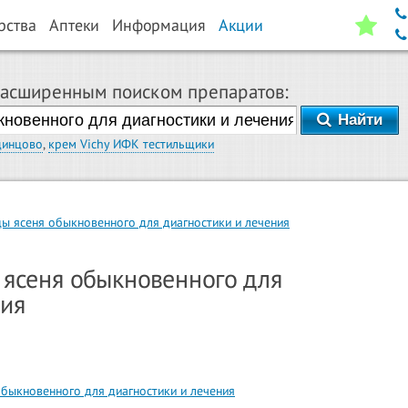
рства
Аптеки
Информация
Акции
расширенным поиском препаратов:
Найти
динцово
,
крем Vichy ИФК тестильщики
цы ясеня обыкновенного для диагностики и лечения
 ясеня обыкновенного для
ния
обыкновенного для диагностики и лечения