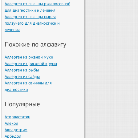
Аллерген из пыльцы ржи посевной
для диагностики и лечения
Аллерген из пыльцы пырея
ползучего для диагностики и
лечения
Похожие по алфавиту
Аллерген из ржаной муки
Аллерген из рисовой крупы
Аллерген из рыбы
Аллерген из сайды
Аллерген из свинины для
диагностики
Популярные
Аторвастатин
Алекол
Аквадетрим
Арбидол