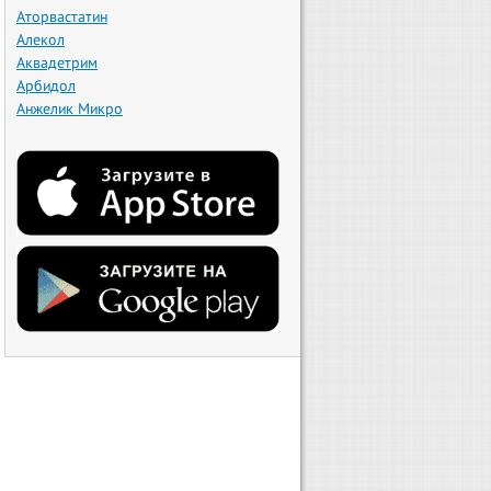
Аторвастатин
Алекол
Аквадетрим
Арбидол
Анжелик Микро