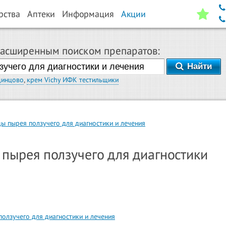
рства
Аптеки
Информация
Акции
расширенным поиском препаратов:
Найти
динцово
,
крем Vichy ИФК тестильщики
цы пырея ползучего для диагностики и лечения
 пырея ползучего для диагностики
олзучего для диагностики и лечения