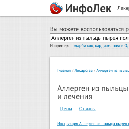
ИнфоЛек
Лека
Вы можете воспользоваться 
Например:
эдарби кло
,
кардиомагнил в О
Главная
Лекарства
Аллерген из пыль
Аллерген из пыльцы
и лечения
Цены
Отзывы
Инструкция Аллерген из пыльцы пырея п