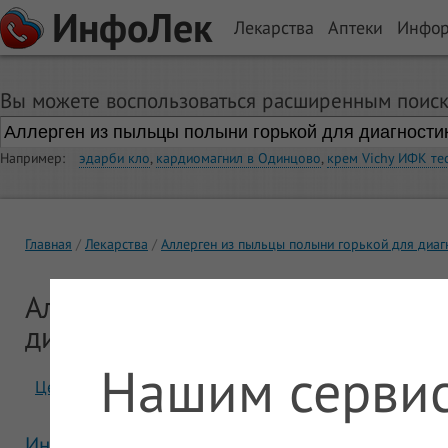
ИнфоЛек
Лекарства
Аптеки
Инфо
Вы можете воспользоваться расширенным поиск
Например:
эдарби кло
,
кардиомагнил в Одинцово
,
крем Vichy ИФК те
Главная
Лекарства
Аллерген из пыльцы полыни горькой для диаг
Аллерген из пыльцы полыни гор
диагностики и лечения
Нашим сервис
Цены
Отзывы
Инструкция Аллерген из пыльцы полыни горь