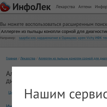
ИнфоЛек
Лекарства
Аптеки
Инфо
Вы можете воспользоваться расширенным поиск
Например:
эдарби кло
,
кардиомагнил в Одинцово
,
крем Vichy ИФК те
Главная
Лекарства
Аллерген из пыльцы конопли сорной для диаг
Аллерген из пыльцы конопли со
диагностики и лечения
Нашим сервис
Цены
Отзывы
Инструкция Аллерген из пыльцы конопли сор