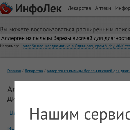
ИнфоЛек
Лекарства
Аптеки
Инфо
Вы можете воспользоваться расширенным поиск
Например:
эдарби кло
,
кардиомагнил в Одинцово
,
крем Vichy ИФК те
Главная
Лекарства
Аллерген из пыльцы березы висячей для диаг
Аллерген из пыльцы березы вис
диагностики и лечения
Нашим сервис
Цены
Отзывы
Инструкция Аллерген из пыльцы березы вися