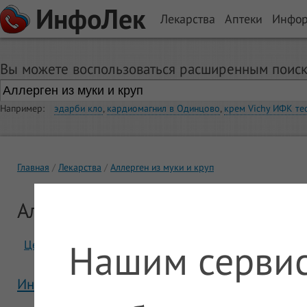
ИнфоЛек
Лекарства
Аптеки
Инфо
Вы можете воспользоваться расширенным поиск
Например:
эдарби кло
,
кардиомагнил в Одинцово
,
крем Vichy ИФК те
Главная
Лекарства
Аллерген из муки и круп
Аллерген из муки и круп
Нашим сервис
Цены
Отзывы
Инструкция Аллерген из муки и круп