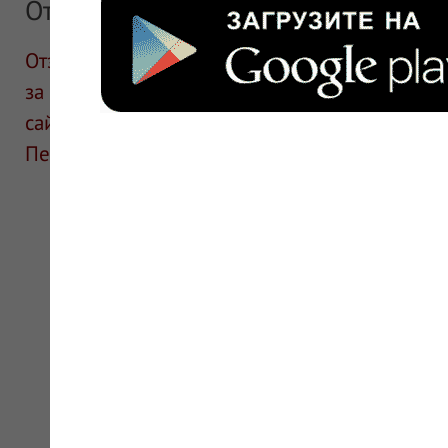
Отзывы
Отзывы размещают посетители сайта. ИнфоЛек
за информацию в отзывах. Описание препара
сайте для ознакомления и не является руков
Перед применением необходима консультаци