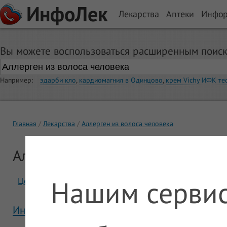
ИнфоЛек
Лекарства
Аптеки
Инфо
Вы можете воспользоваться расширенным поиск
Например:
эдарби кло
,
кардиомагнил в Одинцово
,
крем Vichy ИФК те
Главная
Лекарства
Аллерген из волоса человека
Аллерген из волоса человека
Нашим сервис
Цены
Отзывы
Инструкция Аллерген из волоса человека