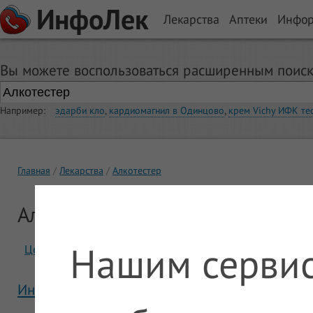
ИнфоЛек
Лекарства
Аптеки
Инфо
Вы можете воспользоваться расширенным поиск
Например:
эдарби кло
,
кардиомагнил в Одинцово
,
крем Vichy ИФК те
Главная
Лекарства
Алкотестер
Алкотестер
Нашим сервис
Цены
Отзывы
Инструкция Алкотестер