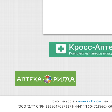
Поиск лекарств в
аптеках России
. Тел.
(ООО "2ЛТ" ОГРН 1165047057317 ИНН/КПП 5047186624/504701