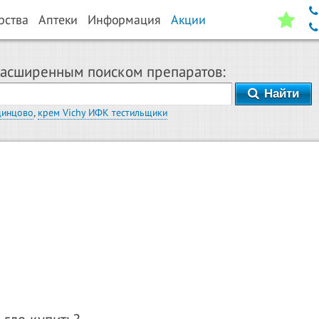
рства
Аптеки
Информация
Акции
расширенным поиском препаратов:
Найти
динцово
,
крем Vichy ИФК тестильщики