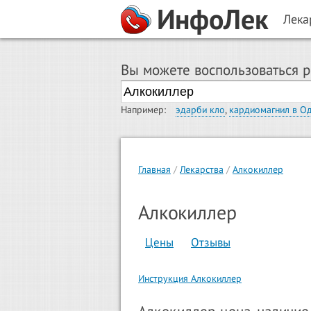
ИнфоЛек
Лека
Вы можете воспользоваться 
Например:
эдарби кло
,
кардиомагнил в О
Главная
Лекарства
Алкокиллер
Алкокиллер
Цены
Отзывы
Инструкция Алкокиллер