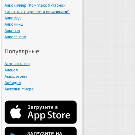
Алкокиллер "Комплекс Янтарной
кислоты с таурином и витаминами"
Алкомед
Алкоминц
Алкопан
Алкосенсор
Популярные
Аторвастатин
Алекол
Аквадетрим
Арбидол
Анжелик Микро