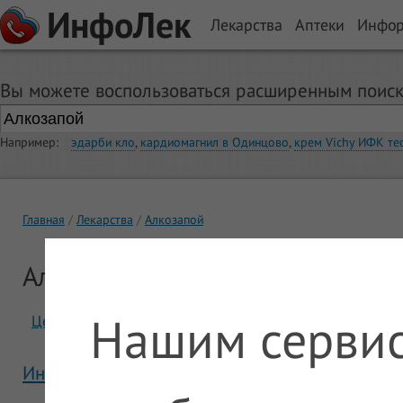
ИнфоЛек
Лекарства
Аптеки
Инфо
Вы можете воспользоваться расширенным поиск
Например:
эдарби кло
,
кардиомагнил в Одинцово
,
крем Vichy ИФК те
Главная
Лекарства
Алкозапой
Алкозапой
Нашим сервис
Цены
Отзывы
Инструкция Алкозапой