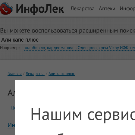
ИнфоЛек
Лекарства
Аптеки
Инфо
Вы можете воспользоваться расширенным поиск
Например:
эдарби кло
,
кардиомагнил в Одинцово
,
крем Vichy ИФК те
Главная
Лекарства
Али капс плюс
Али капс плюс
Нашим сервис
Цены
Отзывы
Инструкция Али капс плюс