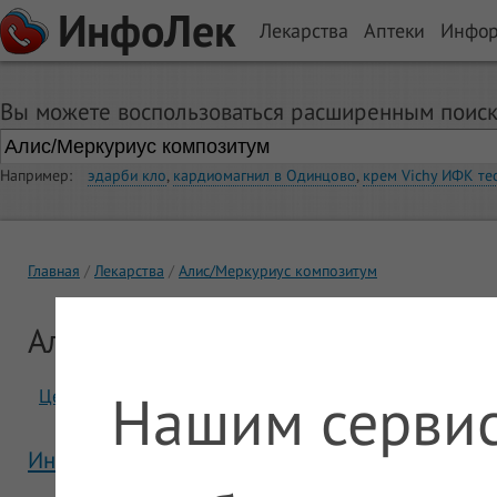
ИнфоЛек
Лекарства
Аптеки
Инфо
Вы можете воспользоваться расширенным поиск
Например:
эдарби кло
,
кардиомагнил в Одинцово
,
крем Vichy ИФК те
Главная
Лекарства
Алис/Меркуриус композитум
Алис/Меркуриус композитум
Нашим сервис
Цены
Отзывы
Инструкция Алис/Меркуриус композитум