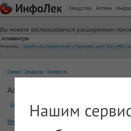
ИнфоЛек
Лекарства
Аптеки
Инфо
Вы можете воспользоваться расширенным поиск
Например:
эдарби кло
,
кардиомагнил в Одинцово
,
крем Vichy ИФК те
Главная
Лекарства
Алиментум
Алиментум
Нашим сервис
Цены
Отзывы
Инструкция Алиментум