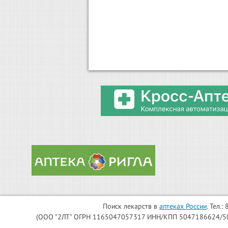
Поиск лекарств в
аптеках России
. Тел.
(ООО "2ЛТ" ОГРН 1165047057317 ИНН/КПП 5047186624/504701