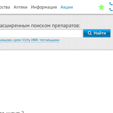
рства
Аптеки
Информация
Акции
расширенным поиском препаратов:
Найти
динцово
,
крем Vichy ИФК тестильщики