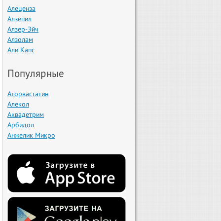
Алеценза
Алзепил
Алзер-Эйч
Алзолам
Али Капс
Популярные
Аторвастатин
Алекол
Аквадетрим
Арбидол
Анжелик Микро