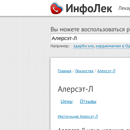
ИнфоЛек
Лека
Вы можете воспользоваться 
Например:
эдарби кло
,
кардиомагнил в О
Главная
Лекарства
Алерсэт-Л
Алерсэт-Л
Цены
Отзывы
Инструкция Алерсэт-Л