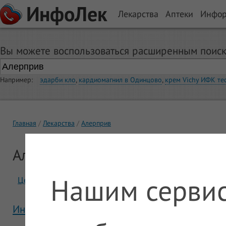
ИнфоЛек
Лекарства
Аптеки
Инфо
Вы можете воспользоваться расширенным поиск
Например:
эдарби кло
,
кардиомагнил в Одинцово
,
крем Vichy ИФК те
Главная
Лекарства
Алерприв
Алерприв
Нашим сервис
Цены
Отзывы
Инструкция Алерприв