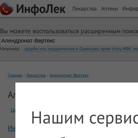
ИнфоЛек
Лекарства
Аптеки
Инфо
Вы можете воспользоваться расширенным поиск
Например:
эдарби кло
,
кардиомагнил в Одинцово
,
крем Vichy ИФК те
Главная
Лекарства
Алендронат-Вертекс
Алендронат-Вертекс
Нашим сервис
Цены
Отзывы
Инструкция Алендронат-Вертекс