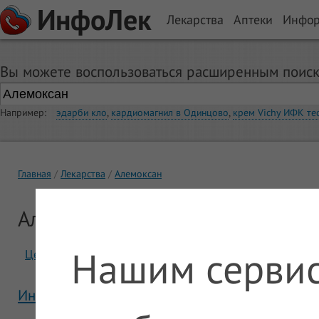
ИнфоЛек
Лекарства
Аптеки
Инфо
Вы можете воспользоваться расширенным поиск
Например:
эдарби кло
,
кардиомагнил в Одинцово
,
крем Vichy ИФК те
Главная
Лекарства
Алемоксан
Алемоксан
Нашим сервис
Цены
Отзывы
Инструкция Алемоксан