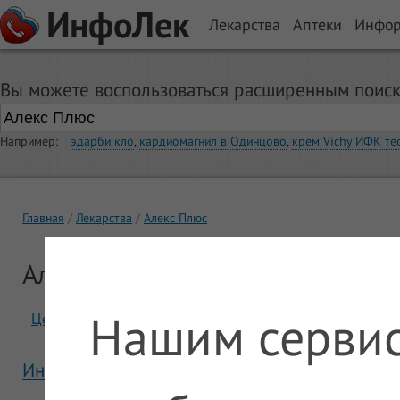
ИнфоЛек
Лекарства
Аптеки
Инфо
Вы можете воспользоваться расширенным поиск
Например:
эдарби кло
,
кардиомагнил в Одинцово
,
крем Vichy ИФК те
Главная
Лекарства
Алекс Плюс
Алекс Плюс
Нашим сервис
Цены
Отзывы
Инструкция Алекс Плюс