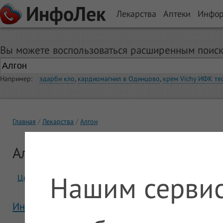
ИнфоЛек
Лекарства
Аптеки
Инфо
Вы можете воспользоваться расширенным поиск
Например:
эдарби кло
,
кардиомагнил в Одинцово
,
крем Vichy ИФК те
Главная
Лекарства
Алгон
Алгон
Нашим сервис
Цены
Отзывы
Инструкция Алгон