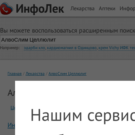
ИнфоЛек
Лекарства
Аптеки
Инфо
Вы можете воспользоваться расширенным поиск
Например:
эдарби кло
,
кардиомагнил в Одинцово
,
крем Vichy ИФК те
Главная
Лекарства
АлвоСлим Целлюлит
АлвоСлим Целлюлит
Нашим сервис
Цены
Отзывы
Инструкция АлвоСлим Целлюлит