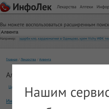
ИнфоЛек
Лекарства
Аптеки
Инфо
Вы можете воспользоваться расширенным поиск
Например:
эдарби кло
,
кардиомагнил в Одинцово
,
крем Vichy ИФК те
Главная
Лекарства
Алвента
Алвента
Нашим сервис
Цены
Отзывы
Инструкция Алвента