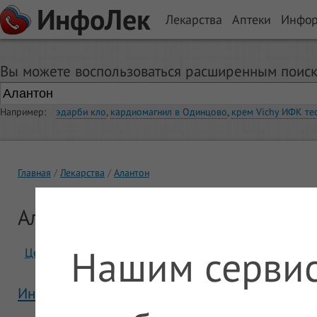
ИнфоЛек
Лекарства
Аптеки
Инфо
Вы можете воспользоваться расширенным поиск
Например:
эдарби кло
,
кардиомагнил в Одинцово
,
крем Vichy ИФК те
Главная
Лекарства
Алантон
Алантон
Нашим сервис
Цены
Отзывы
Инструкция Алантон