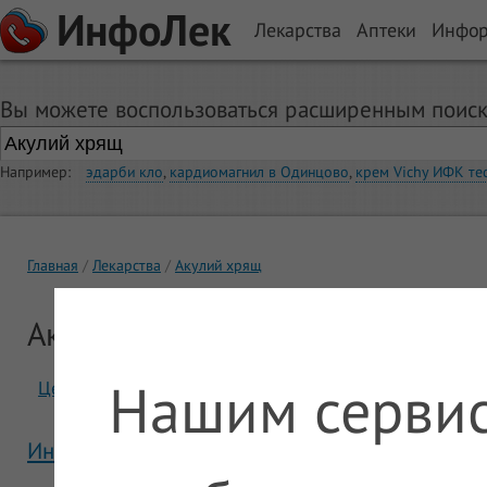
ИнфоЛек
Лекарства
Аптеки
Инфо
Вы можете воспользоваться расширенным поиск
Например:
эдарби кло
,
кардиомагнил в Одинцово
,
крем Vichy ИФК те
Главная
Лекарства
Акулий хрящ
Акулий хрящ
Нашим сервис
Цены
Отзывы
Инструкция Акулий хрящ