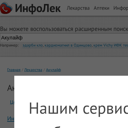
ИнфоЛек
Лекарства
Аптеки
Инфо
Вы можете воспользоваться расширенным поиск
Например:
эдарби кло
,
кардиомагнил в Одинцово
,
крем Vichy ИФК те
Главная
Лекарства
Акулайф
Акулайф
Нашим сервис
Цены
Отзывы
Инструкция Акулайф