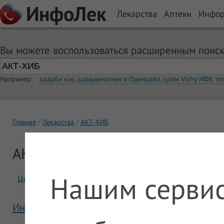
ИнфоЛек
Лекарства
Аптеки
Инфо
Вы можете воспользоваться расширенным поиск
Например:
эдарби кло
,
кардиомагнил в Одинцово
,
крем Vichy ИФК те
Главная
Лекарства
АКТ-ХИБ
АКТ-ХИБ
Нашим сервис
Цены
Отзывы
Инструкция АКТ-ХИБ