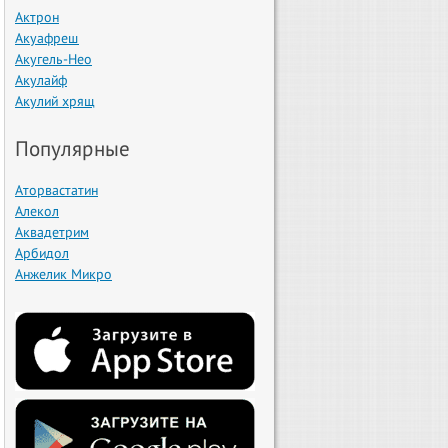
Актрон
Акуафреш
Акугель-Нео
Акулайф
Акулий хрящ
Популярные
Аторвастатин
Алекол
Аквадетрим
Арбидол
Анжелик Микро