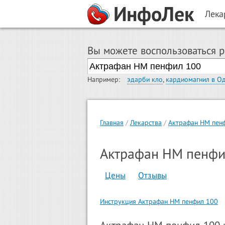
ИнфоЛек
Лека
Вы можете воспользоваться 
Например:
эдарби кло
,
кардиомагнил в О
Главная
Лекарства
Актрафан HM пен
Актрафан HM пенфи
Цены
Отзывы
Инструкция Актрафан HM пенфил 100