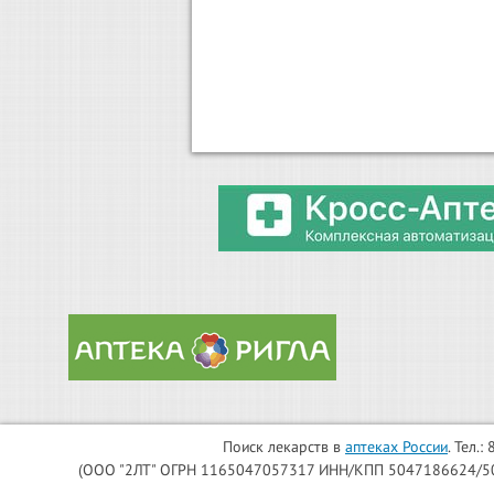
Поиск лекарств в
аптеках России
. Тел.
(ООО "2ЛТ" ОГРН 1165047057317 ИНН/КПП 5047186624/504701