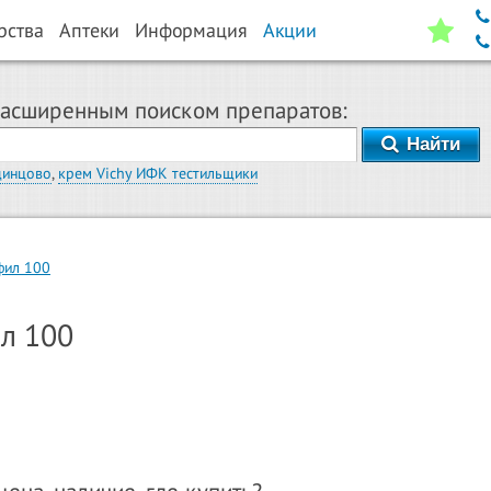
рства
Аптеки
Информация
Акции
расширенным поиском препаратов:
Найти
динцово
,
крем Vichy ИФК тестильщики
фил 100
л 100