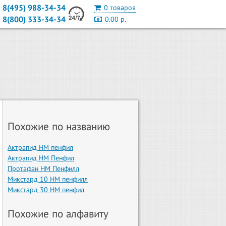
8(495) 988-34-34
0 товаров
8(800) 333-34-34
0.00 р.
Похожие по названию
Актрапид HM пенфил
Актрапид HM Пенфил
Протафан HM Пенфилл
Микстард 10 HM пенфилл
Микстард 30 HM пенфил
Похожие по алфавиту