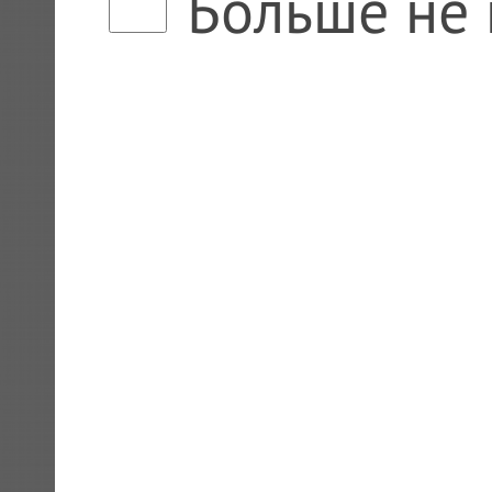
Больше не 