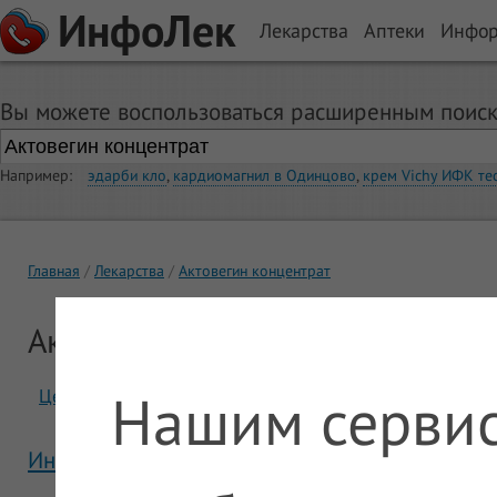
ИнфоЛек
Лекарства
Аптеки
Инфо
Вы можете воспользоваться расширенным поиск
Например:
эдарби кло
,
кардиомагнил в Одинцово
,
крем Vichy ИФК те
Главная
Лекарства
Актовегин концентрат
Актовегин концентрат
Нашим сервис
Цены
Отзывы
Инструкция Актовегин концентрат