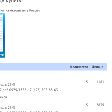
де купить?
ы на Актовегин в России.
рте
Количество
Цена, р.
5
1181
на, д 23/3
97 доб.0979/1385, +7 (495) 508-83-63
текла
5
2839
на, д 23/3