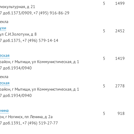
5
1499
изкультурная, д 21
97 доб.1373/0909, +7 (495) 916-86-29
текла
ухи
5
2452
ул С.И.Золотухи, д 8
97 доб.1375, +7 (496) 579-14-14
еская
5
1419
айон, г Мытищи, ул Коммунистическая, д 1
97 доб.1934/0940
текла
еская
5
2778
айон, г Мытищи, ул Коммунистическая, д 1
97 доб.1934/0940
енина
5
918
, г Ногинск, пл Ленина, д 2а
97 доб.1391, +7 (496) 519-27-77