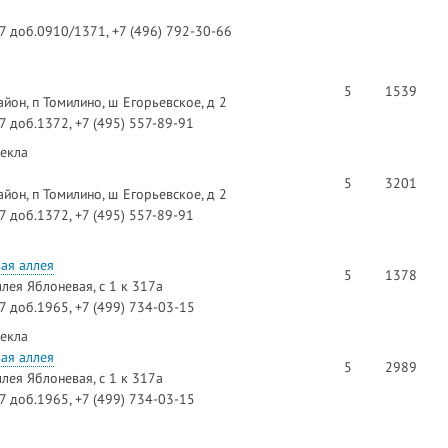
97 доб.0910/1371, +7 (496) 792-30-66
5
1539
йон, п Томилино, ш Егорьевское, д 2
97 доб.1372, +7 (495) 557-89-91
текла
5
3201
йон, п Томилино, ш Егорьевское, д 2
97 доб.1372, +7 (495) 557-89-91
ая аллея
5
1378
ллея Яблоневая, с 1 к 317а
97 доб.1965, +7 (499) 734-03-15
текла
ая аллея
5
2989
ллея Яблоневая, с 1 к 317а
97 доб.1965, +7 (499) 734-03-15