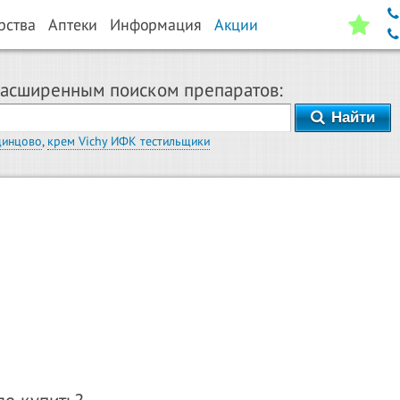
рства
Аптеки
Информация
Акции
расширенным поиском препаратов:
Найти
динцово
,
крем Vichy ИФК тестильщики