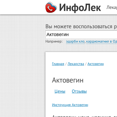
ИнфоЛек
Лека
Вы можете воспользоваться 
Например:
эдарби кло
,
кардиомагнил в О
Главная
Лекарства
Актовегин
Актовегин
Цены
Отзывы
Инструкция Актовегин