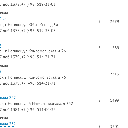
97 доб.1378, +7 (496) 519-33-03
текла
йная
5
2679
н, г Ногинск, ул Юбилейная, д 5а
97 доб.1378, +7 (496) 519-33-03
я
5
1389
н, г Ногинск, ул Комсомольская, д 76
97 доб.1379, +7 (496) 514-31-71
текла
я
5
2313
н, г Ногинск, ул Комсомольская, д 76
97 доб.1379, +7 (496) 514-31-71
онала 252
5
1499
н, г Ногинск, ул 3 Интернационала, д 252
97 доб.1381, +7 (496) 511-00-33
текла
онала 252
5
3201