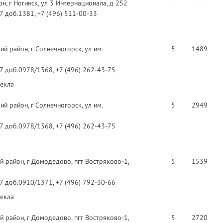
н, г Ногинск, ул 3 Интернационала, д 252
97 доб.1381, +7 (496) 511-00-33
й район, г Солнечногорск, ул им.
5
1489
97 доб.0978/1368, +7 (496) 262-43-75
текла
й район, г Солнечногорск, ул им.
5
2949
97 доб.0978/1368, +7 (496) 262-43-75
 район, г Домодедово, пгт Востряково-1,
5
1539
97 доб.0910/1371, +7 (496) 792-30-66
текла
 район, г Домодедово, пгт Востряково-1,
5
2720