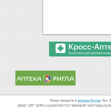
Поиск лекарств в
аптеках России
. Тел.
(ООО "2ЛТ" ОГРН 1165047057317 ИНН/КПП 5047186624/504701