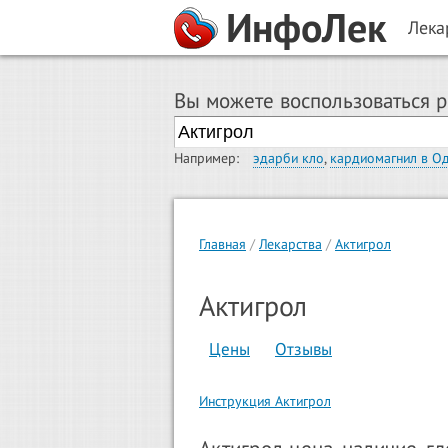
ИнфоЛек
Лека
Вы можете воспользоваться 
Например:
эдарби кло
,
кардиомагнил в О
Главная
Лекарства
Актигрол
Актигрол
Цены
Отзывы
Инструкция Актигрол