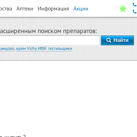
рства
Аптеки
Информация
Акции
расширенным поиском препаратов:
Найти
динцово
,
крем Vichy ИФК тестильщики