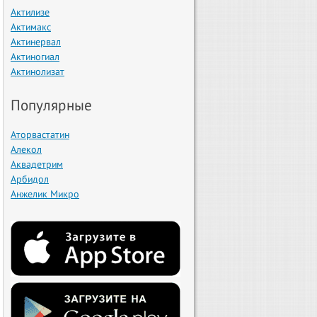
Актилизе
Актимакс
Актинервал
Актиногиал
Актинолизат
Популярные
Аторвастатин
Алекол
Аквадетрим
Арбидол
Анжелик Микро