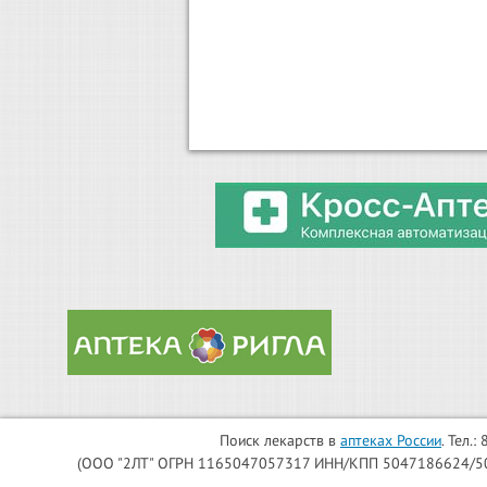
Поиск лекарств в
аптеках России
. Тел.
(ООО "2ЛТ" ОГРН 1165047057317 ИНН/КПП 5047186624/504701