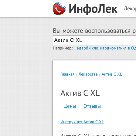
ИнфоЛек
Лека
Вы можете воспользоваться 
Например:
эдарби кло
,
кардиомагнил в О
Главная
Лекарства
Актив С XL
Актив С XL
Цены
Отзывы
Инструкция Актив С XL