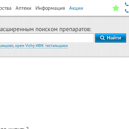
рства
Аптеки
Информация
Акции
расширенным поиском препаратов:
Найти
динцово
,
крем Vichy ИФК тестильщики