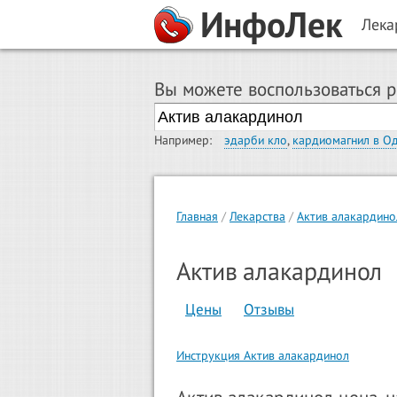
ИнфоЛек
Лека
Вы можете воспользоваться 
Например:
эдарби кло
,
кардиомагнил в О
Главная
Лекарства
Актив алакардино
Актив алакардинол
Цены
Отзывы
Инструкция Актив алакардинол