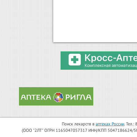
Поиск лекарств в
аптеках России
. Тел.
(ООО "2ЛТ" ОГРН 1165047057317 ИНН/КПП 5047186624/504701