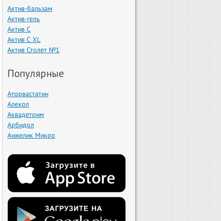
Актив-бальзам
Актив-гель
Актив С
Актив С XL
Актив Столет №1
Популярные
Аторвастатин
Алекол
Аквадетрим
Арбидол
Анжелик Микро