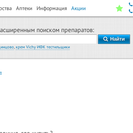
рства
Аптеки
Информация
Акции
расширенным поиском препаратов:
Найти
динцово
,
крем Vichy ИФК тестильщики
л