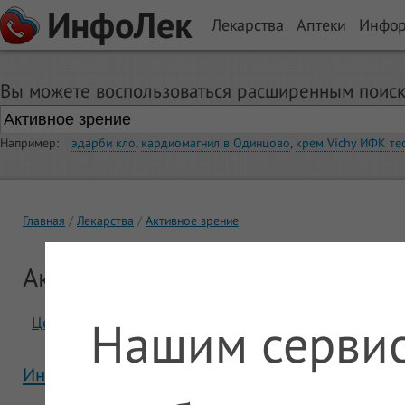
ИнфоЛек
Лекарства
Аптеки
Инфо
Вы можете воспользоваться расширенным поиск
Например:
эдарби кло
,
кардиомагнил в Одинцово
,
крем Vichy ИФК те
Главная
Лекарства
Активное зрение
Активное зрение
Нашим сервис
Цены
Отзывы
Инструкция Активное зрение