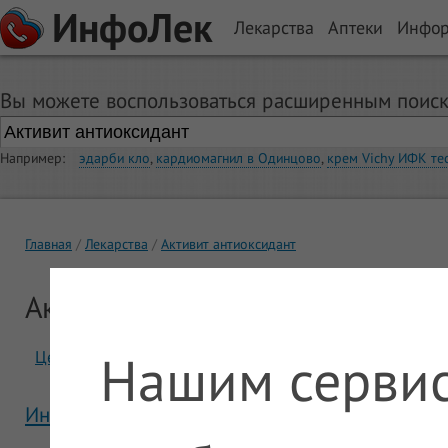
ИнфоЛек
Лекарства
Аптеки
Инфо
Вы можете воспользоваться расширенным поиск
Например:
эдарби кло
,
кардиомагнил в Одинцово
,
крем Vichy ИФК те
Главная
Лекарства
Активит антиоксидант
Активит антиоксидант
Нашим сервис
Цены
Отзывы
Инструкция Активит антиоксидант