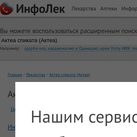
ИнфоЛек
Лекарства
Аптеки
Инфо
Вы можете воспользоваться расширенным поиск
Например:
эдарби кло
,
кардиомагнил в Одинцово
,
крем Vichy ИФК те
Главная
Лекарства
Актеа спиката (Актеа)
Актеа спиката (Актеа)
Нашим сервис
Цены
Отзывы
Инструкция Актеа спиката (Актеа)