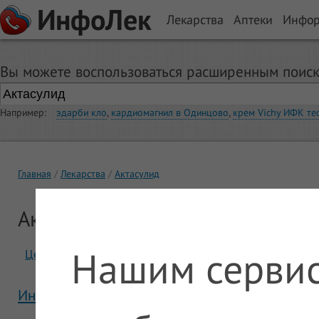
ИнфоЛек
Лекарства
Аптеки
Инфо
Вы можете воспользоваться расширенным поиск
Например:
эдарби кло
,
кардиомагнил в Одинцово
,
крем Vichy ИФК те
Главная
Лекарства
Актасулид
Актасулид
Нашим сервис
Цены
Отзывы
Инструкция Актасулид