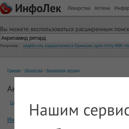
ИнфоЛек
Лекарства
Аптеки
Инфо
Вы можете воспользоваться расширенным поиск
Например:
эдарби кло
,
кардиомагнил в Одинцово
,
крем Vichy ИФК те
Главная
Лекарства
Акрипамид ретард
Акрипамид ретард
Нашим сервис
Цены
Отзывы
Инструкция Акрипамид ретард